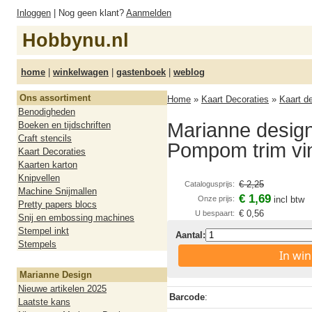
Inloggen
| Nog geen klant?
Aanmelden
Hobbynu.nl
home
|
winkelwagen
|
gastenboek
|
weblog
Ons assortiment
Home
»
Kaart Decoraties
»
Kaart d
Benodigheden
Marianne desig
Boeken en tijdschriften
Craft stencils
Pompom trim vi
Kaart Decoraties
Kaarten karton
Knipvellen
€ 2,25
Catalogusprijs:
Machine Snijmallen
€ 1,69
Onze prijs:
incl btw
Pretty papers blocs
€ 0,56
U bespaart:
Snij en embossing machines
Stempel inkt
Aantal:
Stempels
In wi
Marianne Design
Nieuwe artikelen 2025
Barcode
:
Laatste kans