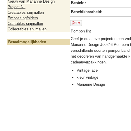
Nieuw van Marianne Design
Bestelnr
:
Project NL
Beschikbaarheid:
Creatables snijmallen
Embossingfolders
Craftables snijmallen
Collectables snijmallen
Pompon lint
Geef je creatieve projecten een vrol
Betaalmogelijkheden
Marianne Design Ju0846 Pompom tri
verschillende soorten pomponband in
het decoreren van handgemaakte ka
cadeauverpakkingen.
Vintage lace
kleur vintage
Marianne Design