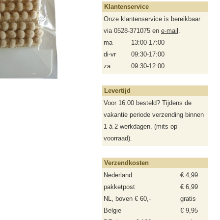
Klantenservice
Onze klantenservice is bereikbaar
via 0528-371075 en
e-mail
.
ma
13:00-17:00
di-vr
09:30-17:00
za
09:30-12:00
Levertijd
Voor 16:00 besteld? Tijdens de
vakantie periode verzending binnen
1 á 2 werkdagen. (mits op
voorraad).
Verzendkosten
Nederland
€ 4,99
pakketpost
€ 6,99
NL, boven € 60,-
gratis
Belgie
€ 9,95