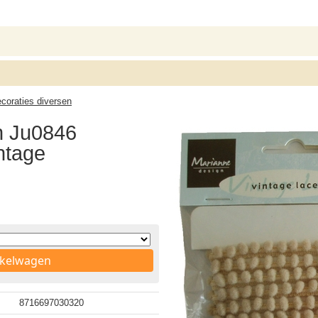
ecoraties diversen
n Ju0846
ntage
nkelwagen
8716697030320