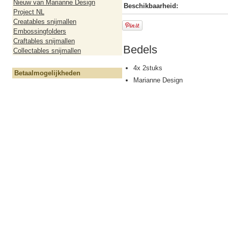
Nieuw van Marianne Design
Beschikbaarheid:
Project NL
Creatables snijmallen
Embossingfolders
Craftables snijmallen
Bedels
Collectables snijmallen
4x 2stuks
Betaalmogelijkheden
Marianne Design