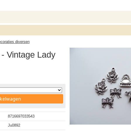
ecoraties diversen
- Vintage Lady
nkelwagen
8716697033543
Ju0892