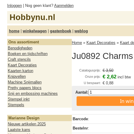
Inloggen
| Nog geen klant?
Aanmelden
Hobbynu.nl
home
|
winkelwagen
|
gastenboek
|
weblog
Ons assortiment
Home
»
Kaart Decoraties
»
Kaart d
Benodigheden
Ju0892 Charms 
Boeken en tijdschriften
Craft stencils
Kaart Decoraties
€ 3,50
Kaarten karton
Catalogusprijs:
€ 2,62
Knipvellen
Onze prijs:
incl btw
Machine Snijmallen
€ 0,88
U bespaart:
Pretty papers blocs
Aantal:
Snij en embossing machines
Stempel inkt
In wi
Stempels
Marianne Design
Barcode
:
Nieuwe artikelen 2025
Bestelnr
:
Laatste kans