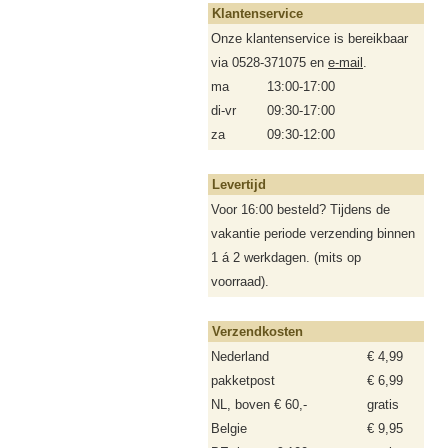
Klantenservice
Onze klantenservice is bereikbaar
via 0528-371075 en
e-mail
.
ma
13:00-17:00
di-vr
09:30-17:00
za
09:30-12:00
Levertijd
Voor 16:00 besteld? Tijdens de
vakantie periode verzending binnen
1 á 2 werkdagen. (mits op
voorraad).
Verzendkosten
Nederland
€ 4,99
pakketpost
€ 6,99
NL, boven € 60,-
gratis
Belgie
€ 9,95