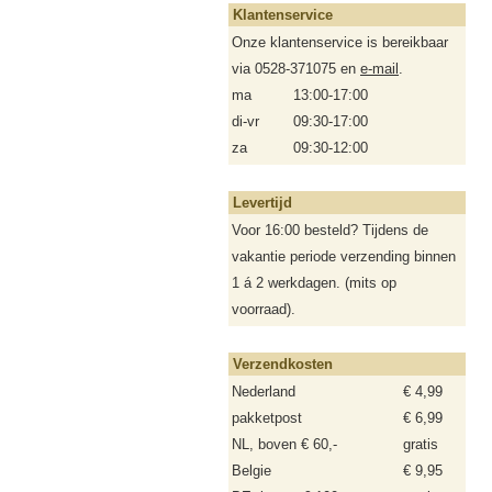
Klantenservice
Onze klantenservice is bereikbaar
via 0528-371075 en
e-mail
.
ma
13:00-17:00
di-vr
09:30-17:00
za
09:30-12:00
Levertijd
Voor 16:00 besteld? Tijdens de
vakantie periode verzending binnen
1 á 2 werkdagen. (mits op
voorraad).
Verzendkosten
Nederland
€ 4,99
pakketpost
€ 6,99
NL, boven € 60,-
gratis
Belgie
€ 9,95