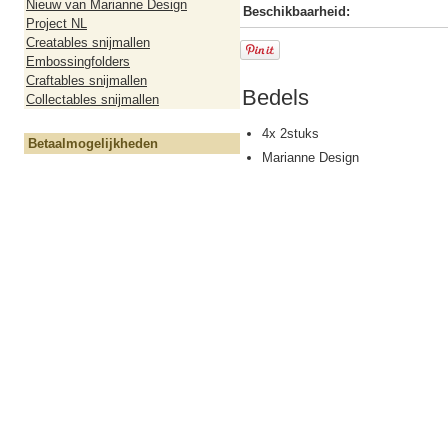
Nieuw van Marianne Design
Beschikbaarheid:
Project NL
Creatables snijmallen
Embossingfolders
Craftables snijmallen
Bedels
Collectables snijmallen
4x 2stuks
Betaalmogelijkheden
Marianne Design