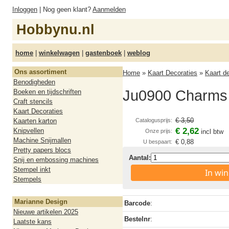
Inloggen
| Nog geen klant?
Aanmelden
Hobbynu.nl
home
|
winkelwagen
|
gastenboek
|
weblog
Ons assortiment
Home
»
Kaart Decoraties
»
Kaart d
Benodigheden
Ju0900 Charms 
Boeken en tijdschriften
Craft stencils
Kaart Decoraties
€ 3,50
Kaarten karton
Catalogusprijs:
€ 2,62
Knipvellen
Onze prijs:
incl btw
Machine Snijmallen
€ 0,88
U bespaart:
Pretty papers blocs
Aantal:
Snij en embossing machines
Stempel inkt
In wi
Stempels
Marianne Design
Barcode
:
Nieuwe artikelen 2025
Bestelnr
:
Laatste kans