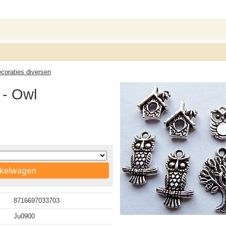
ecoraties diversen
- Owl
nkelwagen
8716697033703
Ju0900