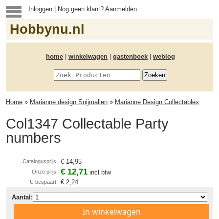
Inloggen
| Nog geen klant?
Aanmelden
Hobbynu.nl
home
|
winkelwagen
|
gastenboek
|
weblog
Home
»
Marianne design Snijmallen
»
Marianne Design Collectables
Col1347 Collectable Party
numbers
€ 14,95
Catalogusprijs:
€ 12,71
Onze prijs:
incl btw
€ 2,24
U bespaart:
Aantal:
In winkelwagen