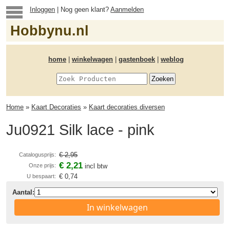
Inloggen
| Nog geen klant?
Aanmelden
Hobbynu.nl
home
|
winkelwagen
|
gastenboek
|
weblog
Home
»
Kaart Decoraties
»
Kaart decoraties diversen
Ju0921 Silk lace - pink
€ 2,95
Catalogusprijs:
€ 2,21
Onze prijs:
incl btw
€ 0,74
U bespaart:
Aantal:
In winkelwagen