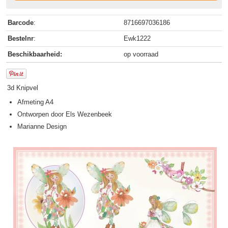
Barcode
:
8716697036186
Bestelnr
:
Ewk1222
Beschikbaarheid:
op voorraad
3d Knipvel
Afmeting A4
Ontworpen door Els Wezenbeek
Marianne Design