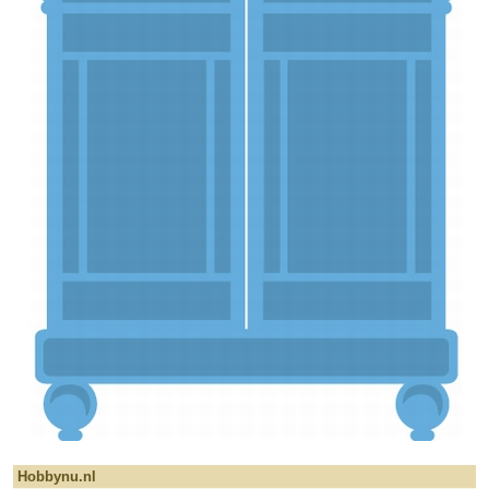
Hobbynu.nl