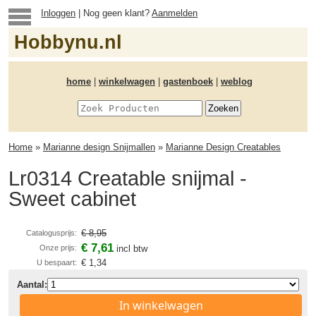
Inloggen
| Nog geen klant?
Aanmelden
Hobbynu.nl
home
|
winkelwagen
|
gastenboek
|
weblog
Home
»
Marianne design Snijmallen
»
Marianne Design Creatables
Lr0314 Creatable snijmal -
Sweet cabinet
€ 8,95
Catalogusprijs:
€ 7,61
Onze prijs:
incl btw
€ 1,34
U bespaart:
Aantal:
In winkelwagen