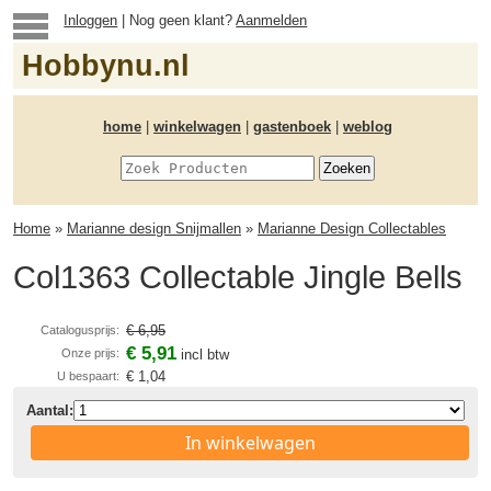
Inloggen
| Nog geen klant?
Aanmelden
Hobbynu.nl
home
|
winkelwagen
|
gastenboek
|
weblog
Home
»
Marianne design Snijmallen
»
Marianne Design Collectables
Col1363 Collectable Jingle Bells
€ 6,95
Catalogusprijs:
€ 5,91
Onze prijs:
incl btw
€ 1,04
U bespaart:
Aantal:
In winkelwagen