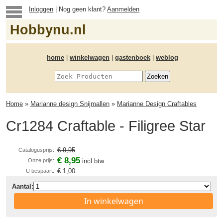
Inloggen
| Nog geen klant?
Aanmelden
Hobbynu.nl
home
|
winkelwagen
|
gastenboek
|
weblog
Home
»
Marianne design Snijmallen
»
Marianne Design Craftables
Cr1284 Craftable - Filigree Star
€ 9,95
Catalogusprijs:
€ 8,95
Onze prijs:
incl btw
€ 1,00
U bespaart:
Aantal:
In winkelwagen