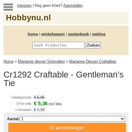
Inloggen
| Nog geen klant?
Aanmelden
Hobbynu.nl
home
|
winkelwagen
|
gastenboek
|
weblog
Home
»
Marianne design Snijmallen
»
Marianne Design Craftables
Cr1292 Craftable - Gentleman's
Tie
€ 5,95
Catalogusprijs:
€ 5,36
Onze prijs:
incl btw
€ 0,59
U bespaart:
Aantal:
In winkelwagen