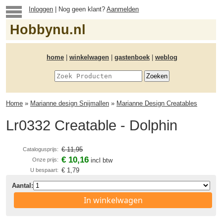
Inloggen
| Nog geen klant?
Aanmelden
Hobbynu.nl
home
|
winkelwagen
|
gastenboek
|
weblog
Home
»
Marianne design Snijmallen
»
Marianne Design Creatables
Lr0332 Creatable - Dolphin
€ 11,95
Catalogusprijs:
€ 10,16
Onze prijs:
incl btw
€ 1,79
U bespaart:
Aantal:
In winkelwagen