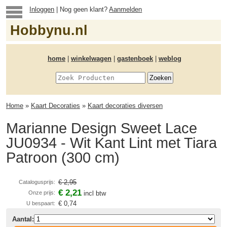
Inloggen
| Nog geen klant?
Aanmelden
Hobbynu.nl
home
|
winkelwagen
|
gastenboek
|
weblog
Home
»
Kaart Decoraties
»
Kaart decoraties diversen
Marianne Design Sweet Lace
JU0934 - Wit Kant Lint met Tiara
Patroon (300 cm)
€ 2,95
Catalogusprijs:
€ 2,21
Onze prijs:
incl btw
€ 0,74
U bespaart:
Aantal: