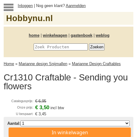
Inloggen
| Nog geen klant?
Aanmelden
Hobbynu.nl
home
|
winkelwagen
|
gastenboek
|
weblog
Home
»
Marianne design Snijmallen
»
Marianne Design Craftables
Cr1310 Craftable - Sending you
flowers
€ 6,95
Catalogusprijs:
€ 3,50
Onze prijs:
incl btw
€ 3,45
U bespaart:
Aantal:
In winkelwagen