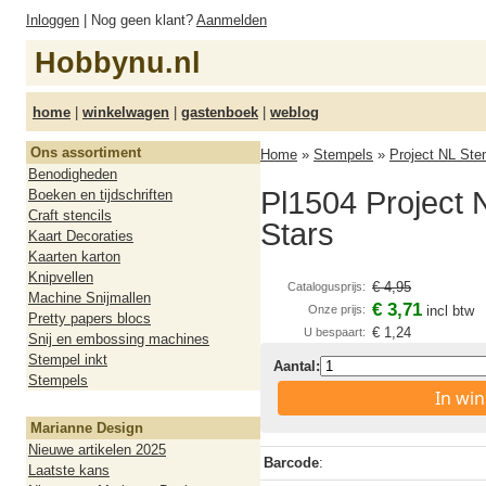
Inloggen
| Nog geen klant?
Aanmelden
Hobbynu.nl
home
|
winkelwagen
|
gastenboek
|
weblog
Ons assortiment
Home
»
Stempels
»
Project NL Ste
Benodigheden
Pl1504 Project 
Boeken en tijdschriften
Craft stencils
Stars
Kaart Decoraties
Kaarten karton
Knipvellen
€ 4,95
Catalogusprijs:
Machine Snijmallen
€ 3,71
Onze prijs:
incl btw
Pretty papers blocs
€ 1,24
U bespaart:
Snij en embossing machines
Stempel inkt
Aantal:
Stempels
In wi
Marianne Design
Nieuwe artikelen 2025
Barcode
:
Laatste kans