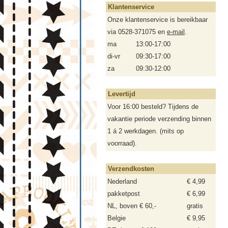
Klantenservice
Onze klantenservice is bereikbaar
via 0528-371075 en
e-mail
.
ma
13:00-17:00
di-vr
09:30-17:00
za
09:30-12:00
Levertijd
Voor 16:00 besteld? Tijdens de
vakantie periode verzending binnen
1 á 2 werkdagen. (mits op
voorraad).
Verzendkosten
Nederland
€ 4,99
pakketpost
€ 6,99
NL, boven € 60,-
gratis
Belgie
€ 9,95