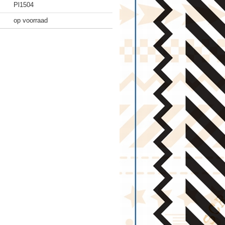
Pl1504
op voorraad