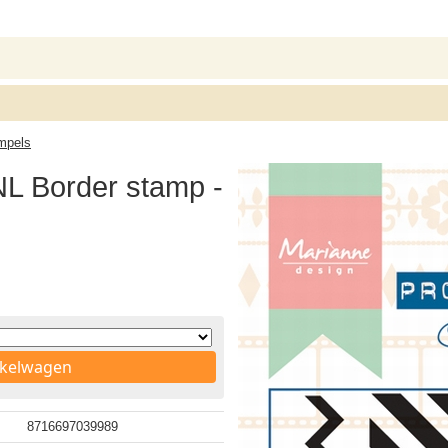
mpels
NL Border stamp -
nkelwagen
8716697039989