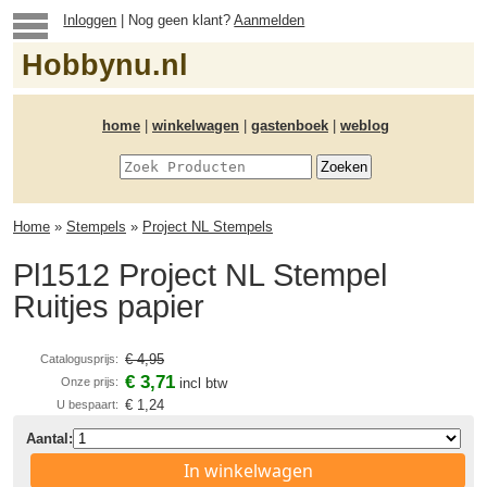
Inloggen
| Nog geen klant?
Aanmelden
Hobbynu.nl
home
|
winkelwagen
|
gastenboek
|
weblog
Home
»
Stempels
»
Project NL Stempels
Pl1512 Project NL Stempel
Ruitjes papier
€ 4,95
Catalogusprijs:
€ 3,71
Onze prijs:
incl btw
€ 1,24
U bespaart:
Aantal:
In winkelwagen