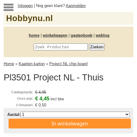
Inloggen
| Nog geen klant?
Aanmelden
Hobbynu.nl
home
|
winkelwagen
|
gastenboek
|
weblog
Home
»
Kaarten karton
»
Project NL chip board
Pl3501 Project NL - Thuis
€ 4,95
Catalogusprijs:
€ 4,45
Onze prijs:
incl btw
€ 0,50
U bespaart:
Aantal:
In winkelwagen