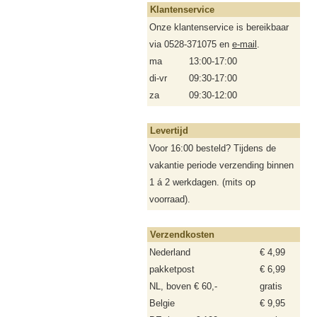
Klantenservice
Onze klantenservice is bereikbaar
via 0528-371075 en
e-mail
.
ma
13:00-17:00
di-vr
09:30-17:00
za
09:30-12:00
Levertijd
Voor 16:00 besteld? Tijdens de
vakantie periode verzending binnen
1 á 2 werkdagen. (mits op
voorraad).
Verzendkosten
Nederland
€ 4,99
pakketpost
€ 6,99
NL, boven € 60,-
gratis
Belgie
€ 9,95