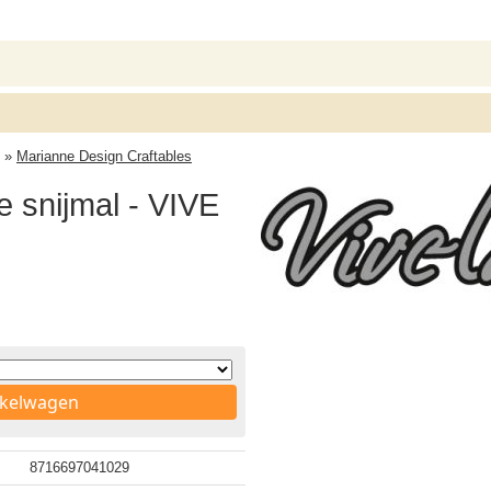
»
Marianne Design Craftables
e snijmal - VIVE
nkelwagen
8716697041029