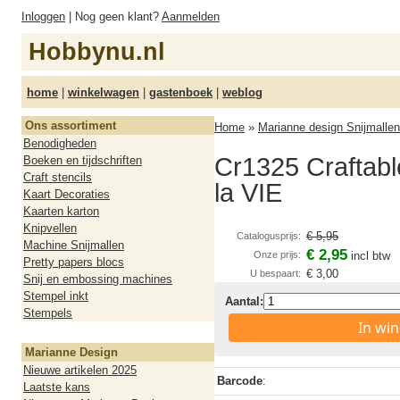
Inloggen
| Nog geen klant?
Aanmelden
Hobbynu.nl
home
|
winkelwagen
|
gastenboek
|
weblog
Ons assortiment
Home
»
Marianne design Snijmallen
Benodigheden
Cr1325 Craftabl
Boeken en tijdschriften
Craft stencils
la VIE
Kaart Decoraties
Kaarten karton
Knipvellen
€ 5,95
Catalogusprijs:
Machine Snijmallen
€ 2,95
Onze prijs:
incl btw
Pretty papers blocs
€ 3,00
U bespaart:
Snij en embossing machines
Stempel inkt
Aantal:
Stempels
In wi
Marianne Design
Nieuwe artikelen 2025
Barcode
:
Laatste kans