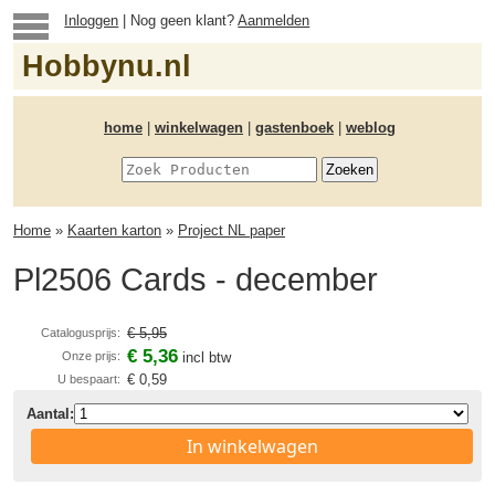
Inloggen
| Nog geen klant?
Aanmelden
Hobbynu.nl
home
|
winkelwagen
|
gastenboek
|
weblog
Home
»
Kaarten karton
»
Project NL paper
Pl2506 Cards - december
€ 5,95
Catalogusprijs:
€ 5,36
Onze prijs:
incl btw
€ 0,59
U bespaart:
Aantal:
In winkelwagen