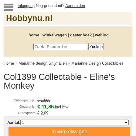
Inloggen
| Nog geen klant?
Aanmelden
Hobbynu.nl
home
|
winkelwagen
|
gastenboek
|
weblog
Home
»
Marianne design Snijmallen
»
Marianne Design Collectables
Col1399 Collectable - Eline's
Monkey
€ 13,95
Catalogusprijs:
€ 11,86
Onze prijs:
incl btw
€ 2,09
U bespaart:
Aantal:
In winkelwagen