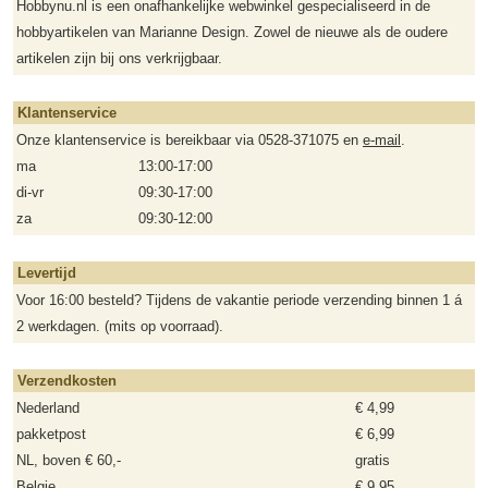
Hobbynu.nl is een onafhankelijke webwinkel gespecialiseerd in de
hobbyartikelen van Marianne Design. Zowel de nieuwe als de oudere
artikelen zijn bij ons verkrijgbaar.
Klantenservice
Onze klantenservice is bereikbaar via 0528-371075 en
e-mail
.
ma
13:00-17:00
di-vr
09:30-17:00
za
09:30-12:00
Levertijd
Voor 16:00 besteld? Tijdens de vakantie periode verzending binnen 1 á
2 werkdagen. (mits op voorraad).
Verzendkosten
Nederland
€ 4,99
pakketpost
€ 6,99
NL, boven € 60,-
gratis
Belgie
€ 9,95