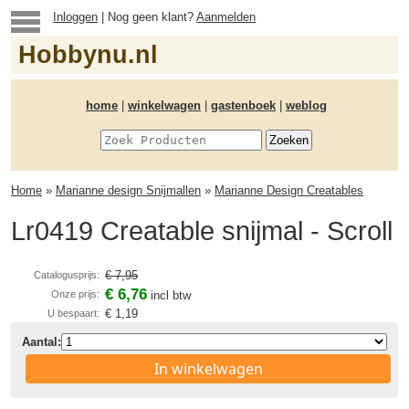
Inloggen
| Nog geen klant?
Aanmelden
Hobbynu.nl
home
|
winkelwagen
|
gastenboek
|
weblog
Home
»
Marianne design Snijmallen
»
Marianne Design Creatables
Lr0419 Creatable snijmal - Scroll
€ 7,95
Catalogusprijs:
€ 6,76
Onze prijs:
incl btw
€ 1,19
U bespaart:
Aantal:
In winkelwagen