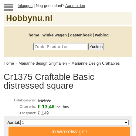
Inloggen
| Nog geen klant?
Aanmelden
Hobbynu.nl
home
|
winkelwagen
|
gastenboek
|
weblog
Home
»
Marianne design Snijmallen
»
Marianne Design Craftables
Cr1375 Craftable Basic
distressed square
€ 14,95
Catalogusprijs:
€ 13,46
Onze prijs:
incl btw
€ 1,49
U bespaart:
Aantal:
In winkelwagen