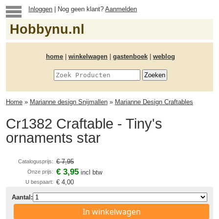
Inloggen
| Nog geen klant?
Aanmelden
Hobbynu.nl
home
|
winkelwagen
|
gastenboek
|
weblog
Home
»
Marianne design Snijmallen
»
Marianne Design Craftables
Cr1382 Craftable - Tiny's
ornaments star
€ 7,95
Catalogusprijs:
€ 3,95
Onze prijs:
incl btw
€ 4,00
U bespaart:
Aantal:
In winkelwagen