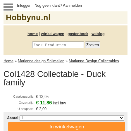
Inloggen
| Nog geen klant?
Aanmelden
Hobbynu.nl
home
|
winkelwagen
|
gastenboek
|
weblog
Home
»
Marianne design Snijmallen
»
Marianne Design Collectables
Col1428 Collectable - Duck
family
€ 13,95
Catalogusprijs:
€ 11,86
Onze prijs:
incl btw
€ 2,09
U bespaart:
Aantal:
In winkelwagen