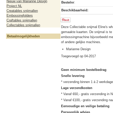
Nieuw van Marianne Design
Bestelnr
:
Project NL
Beschikbaarheid:
Creatables snijmallen
Embossingfolders
Craftables snijmallen
Collectables snijmallen
Deze Collectable snijmal Eline's wha
gemaakte kaarten. De snijmal is te 
Betaalmogelijkheden
embossingmachine bijvoorbeeld met
of andere gelijke machines.
Marianne Design
Toegevoegd op 04-2017
Geen minimum bestelbedrag
Snelle levering
Lage verzendkosten
* Vanaf €60,- gratis verzending in N
Eenvoudige en veilige betaling
Persoonlijk advies