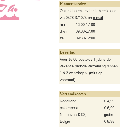
Klantenservice
Onze klantenservice is bereikbaar
via 0528-371075 en
e-mail
.
ma
13:00-17:00
di-vr
09:30-17:00
za
09:30-12:00
Levertijd
Voor 16:00 besteld? Tijdens de
vakantie periode verzending binnen
1 á 2 werkdagen. (mits op
voorraad).
Verzendkosten
Nederland
€ 4,99
pakketpost
€ 6,99
NL, boven € 60,-
gratis
Belgie
€ 9,95