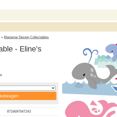
»
Marianne Design Collectables
ble - Eline's
tw
nkelwagen
8716697047243