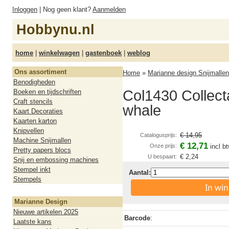
Inloggen
| Nog geen klant?
Aanmelden
Hobbynu.nl
home
|
winkelwagen
|
gastenboek
|
weblog
Ons assortiment
Home
»
Marianne design Snijmallen
Benodigheden
Col1430 Collecta
Boeken en tijdschriften
Craft stencils
whale
Kaart Decoraties
Kaarten karton
Knipvellen
€ 14,95
Catalogusprijs:
Machine Snijmallen
€ 12,71
Onze prijs:
incl b
Pretty papers blocs
€ 2,24
U bespaart:
Snij en embossing machines
Stempel inkt
Aantal:
Stempels
In wi
Marianne Design
Nieuwe artikelen 2025
Barcode
:
Laatste kans