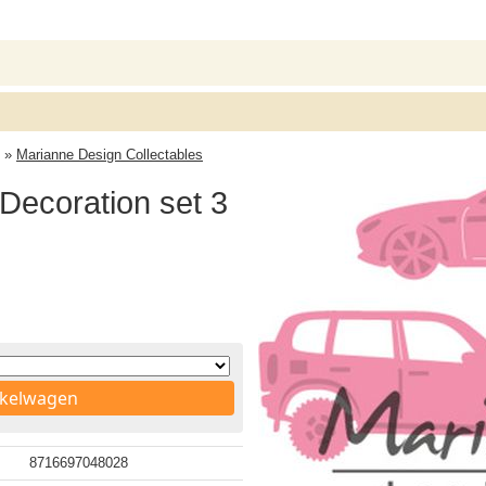
»
Marianne Design Collectables
 Decoration set 3
nkelwagen
8716697048028