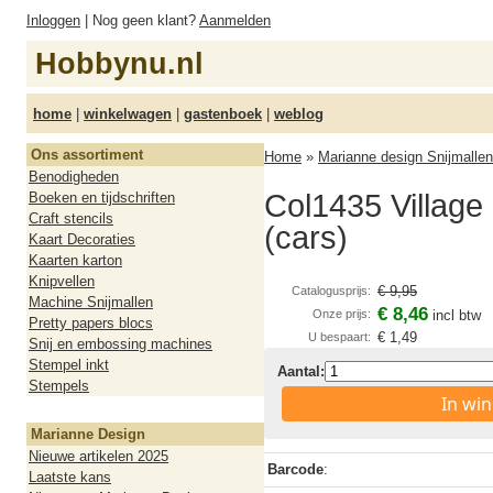
Inloggen
| Nog geen klant?
Aanmelden
Hobbynu.nl
home
|
winkelwagen
|
gastenboek
|
weblog
Ons assortiment
Home
»
Marianne design Snijmallen
Benodigheden
Col1435 Village
Boeken en tijdschriften
Craft stencils
(cars)
Kaart Decoraties
Kaarten karton
Knipvellen
€ 9,95
Catalogusprijs:
Machine Snijmallen
€ 8,46
Onze prijs:
incl btw
Pretty papers blocs
€ 1,49
U bespaart:
Snij en embossing machines
Stempel inkt
Aantal:
Stempels
In wi
Marianne Design
Nieuwe artikelen 2025
Barcode
:
Laatste kans