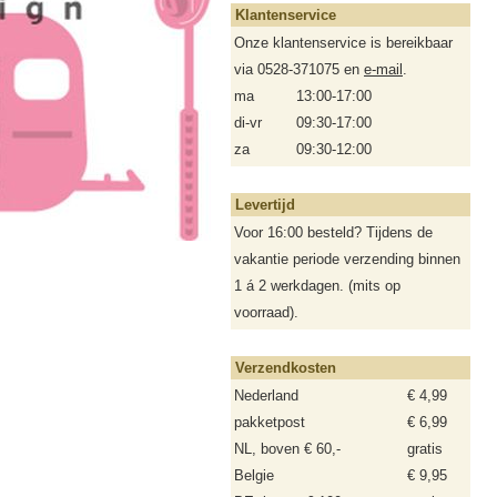
Klantenservice
Onze klantenservice is bereikbaar
via 0528-371075 en
e-mail
.
ma
13:00-17:00
di-vr
09:30-17:00
za
09:30-12:00
Levertijd
Voor 16:00 besteld? Tijdens de
vakantie periode verzending binnen
1 á 2 werkdagen. (mits op
voorraad).
Verzendkosten
Nederland
€ 4,99
pakketpost
€ 6,99
NL, boven € 60,-
gratis
Belgie
€ 9,95