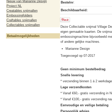
Nieuw van Marianne Design
Bestelnr
:
Project NL
Beschikbaarheid:
Creatables snijmallen
Embossingfolders
Craftables snijmallen
Collectables snijmallen
Deze Collectable snijmal Village Dec
eigen gemaakte kaarten. De snijmal 
Betaalmogelijkheden
embossingmachine bijvoorbeeld met
of andere gelijke machines.
Marianne Design
Toegevoegd op 07-2017
Geen minimum bestelbedrag
Snelle levering
Lage verzendkosten
* Vanaf €60,- gratis verzending in N
Eenvoudige en veilige betaling
Persoonlijk advies