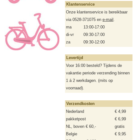
Klantenservice
Onze klantenservice is bereikbaar
via 0528-371075 en
e-mail
.
ma
13:00-17:00
di-vr
09:30-17:00
za
09:30-12:00
Levertijd
Voor 16:00 besteld? Tijdens de
vakantie periode verzending binnen
1 á 2 werkdagen. (mits op
voorraad).
Verzendkosten
Nederland
€ 4,99
pakketpost
€ 6,99
NL, boven € 60,-
gratis
Belgie
€ 9,95