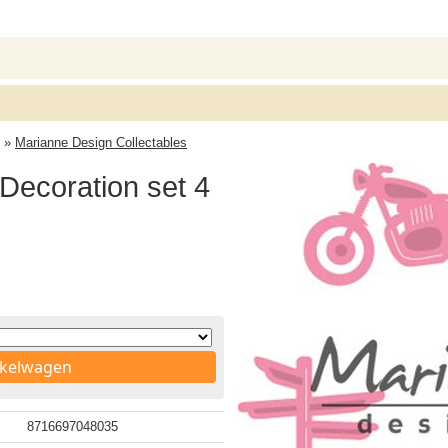
»
Marianne Design Collectables
 Decoration set 4
nkelwagen
8716697048035