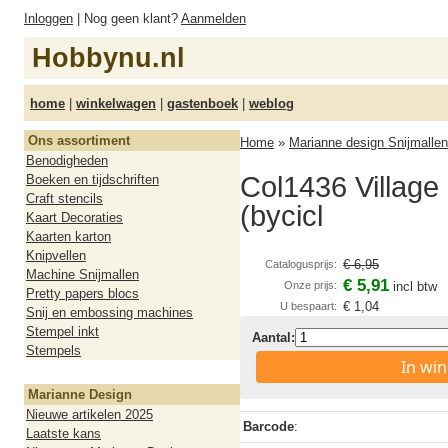
Inloggen
| Nog geen klant?
Aanmelden
Hobbynu.nl
home
|
winkelwagen
|
gastenboek
|
weblog
Ons assortiment
Home
»
Marianne design Snijmallen
Benodigheden
Col1436 Village
Boeken en tijdschriften
Craft stencils
(bycicl
Kaart Decoraties
Kaarten karton
Knipvellen
€ 6,95
Catalogusprijs:
Machine Snijmallen
€ 5,91
Onze prijs:
incl btw
Pretty papers blocs
€ 1,04
U bespaart:
Snij en embossing machines
Stempel inkt
Aantal:
Stempels
In wi
Marianne Design
Nieuwe artikelen 2025
Barcode
:
Laatste kans