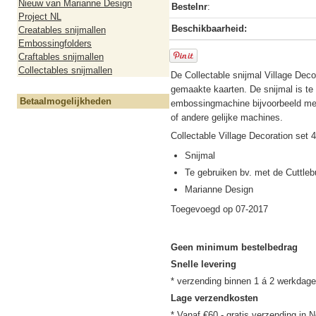
Nieuw van Marianne Design
Bestelnr
:
Project NL
Beschikbaarheid:
Creatables snijmallen
Embossingfolders
Craftables snijmallen
Collectables snijmallen
De Collectable snijmal Village Decor
gemaakte kaarten. De snijmal is te 
Betaalmogelijkheden
embossingmachine bijvoorbeeld met
of andere gelijke machines.
Collectable Village Decoration set 4
Snijmal
Te gebruiken bv. met de Cuttle
Marianne Design
Toegevoegd op 07-2017
Geen minimum bestelbedrag
Snelle levering
Lage verzendkosten
* Vanaf €60,- gratis verzending in N