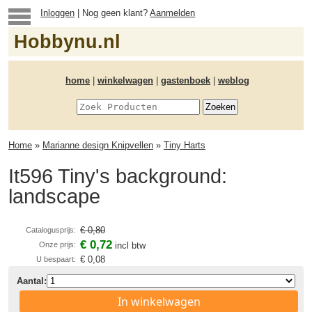
Inloggen
| Nog geen klant?
Aanmelden
Hobbynu.nl
home
|
winkelwagen
|
gastenboek
|
weblog
Home
»
Marianne design Knipvellen
»
Tiny Harts
It596 Tiny's background:
landscape
€ 0,80
Catalogusprijs:
€ 0,72
Onze prijs:
incl btw
€ 0,08
U bespaart:
Aantal:
In winkelwagen