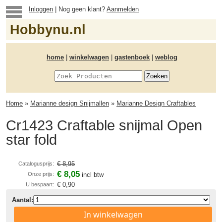
Inloggen
| Nog geen klant?
Aanmelden
Hobbynu.nl
home
|
winkelwagen
|
gastenboek
|
weblog
Home
»
Marianne design Snijmallen
»
Marianne Design Craftables
Cr1423 Craftable snijmal Open
star fold
€ 8,95
Catalogusprijs:
€ 8,05
Onze prijs:
incl btw
€ 0,90
U bespaart:
Aantal:
In winkelwagen