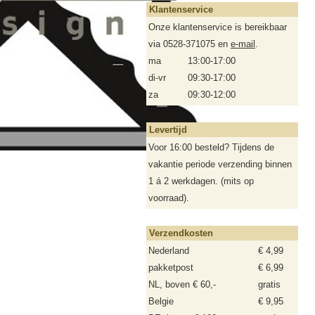
Klantenservice
Onze klantenservice is bereikbaar
via 0528-371075 en
e-mail
.
ma
13:00-17:00
di-vr
09:30-17:00
za
09:30-12:00
Levertijd
Voor 16:00 besteld? Tijdens de
vakantie periode verzending binnen
1 á 2 werkdagen. (mits op
voorraad).
Verzendkosten
Nederland
€ 4,99
pakketpost
€ 6,99
NL, boven € 60,-
gratis
Belgie
€ 9,95