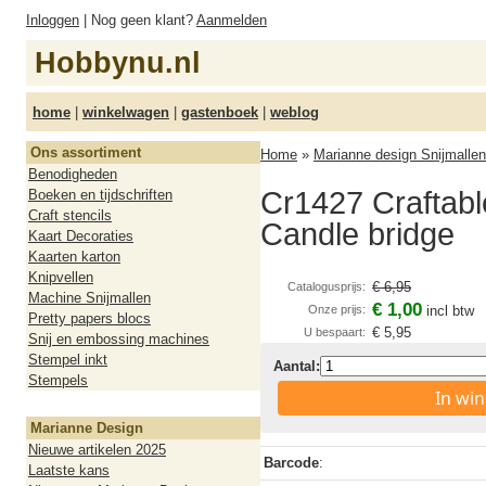
Inloggen
| Nog geen klant?
Aanmelden
Hobbynu.nl
home
|
winkelwagen
|
gastenboek
|
weblog
Ons assortiment
Home
»
Marianne design Snijmallen
Benodigheden
Cr1427 Craftable
Boeken en tijdschriften
Craft stencils
Candle bridge
Kaart Decoraties
Kaarten karton
Knipvellen
€ 6,95
Catalogusprijs:
Machine Snijmallen
€ 1,00
Onze prijs:
incl btw
Pretty papers blocs
€ 5,95
U bespaart:
Snij en embossing machines
Stempel inkt
Aantal:
Stempels
In wi
Marianne Design
Nieuwe artikelen 2025
Barcode
:
Laatste kans