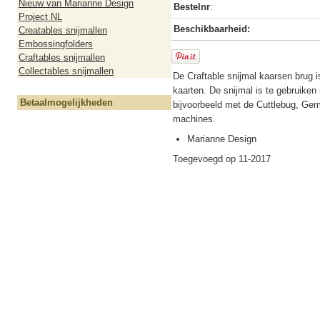
Nieuw van Marianne Design
Bestelnr
:
Project NL
Beschikbaarheid:
Creatables snijmallen
Embossingfolders
Craftables snijmallen
Collectables snijmallen
De Craftable snijmal kaarsen brug 
kaarten. De snijmal is te gebruike
Betaalmogelijkheden
bijvoorbeeld met de Cuttlebug, Gemi
machines.
Marianne Design
Toegevoegd op 11-2017