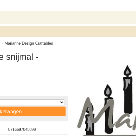
»
Marianne Design Craftables
 snijmal -
nkelwagen
8716697048899