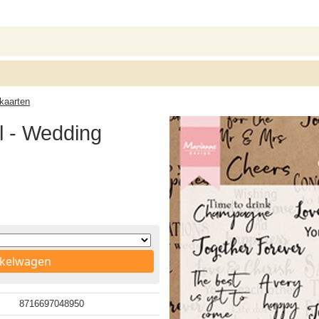
kaarten
 - Wedding
nkelwagen
8716697048950