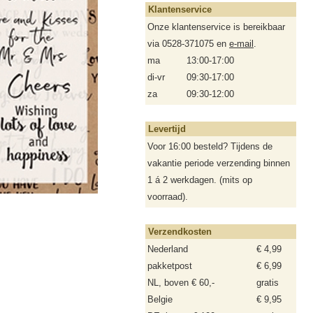
Klantenservice
Onze klantenservice is bereikbaar
via 0528-371075 en
e-mail
.
ma
13:00-17:00
di-vr
09:30-17:00
za
09:30-12:00
Levertijd
Voor 16:00 besteld? Tijdens de
vakantie periode verzending binnen
1 á 2 werkdagen. (mits op
voorraad).
Verzendkosten
Nederland
€ 4,99
pakketpost
€ 6,99
NL, boven € 60,-
gratis
Belgie
€ 9,95