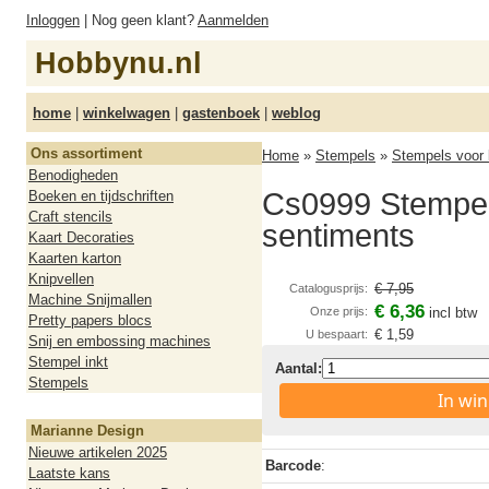
Inloggen
| Nog geen klant?
Aanmelden
Hobbynu.nl
home
|
winkelwagen
|
gastenboek
|
weblog
Ons assortiment
Home
»
Stempels
»
Stempels voor 
Benodigheden
Cs0999 Stempel
Boeken en tijdschriften
Craft stencils
sentiments
Kaart Decoraties
Kaarten karton
Knipvellen
€ 7,95
Catalogusprijs:
Machine Snijmallen
€ 6,36
Onze prijs:
incl btw
Pretty papers blocs
€ 1,59
U bespaart:
Snij en embossing machines
Stempel inkt
Aantal:
Stempels
In wi
Marianne Design
Nieuwe artikelen 2025
Barcode
:
Laatste kans