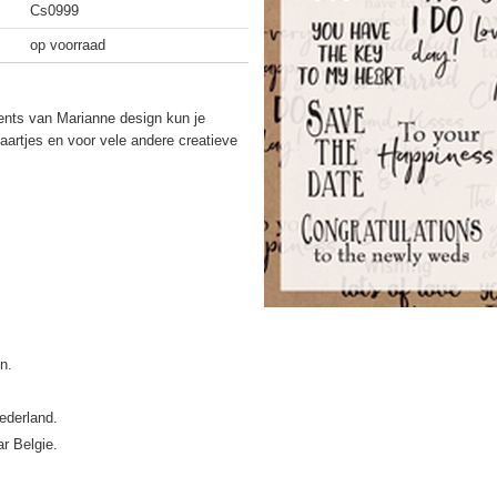
Cs0999
op voorraad
nts van Marianne design kun je
aartjes en voor vele andere creatieve
ederland.
