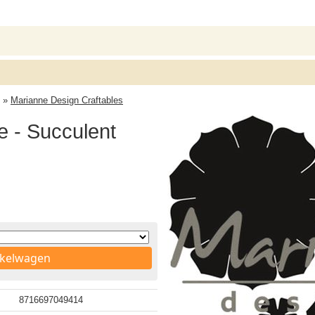
»
Marianne Design Craftables
e - Succulent
nkelwagen
8716697049414