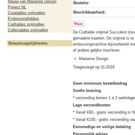
Nieuw van Marianne Design
Bestelnr
:
Project NL
Beschikbaarheid:
Creatables snijmallen
Embossingfolders
Craftables snijmallen
Collectables snijmallen
De Craftable snijmal Succulent (rou
gemaakte kaarten. De snijmal is te 
Betaalmogelijkheden
embossingmachine bijvoorbeeld met
of andere gelijke machines.
Marianne Design
Toegevoegd op 01-2018
Geen minimum bestelbedrag
Snelle levering
Lage verzendkosten
* Vanaf €60,- gratis verzending in N
Eenvoudige en veilige betaling
Persoonlijk advies