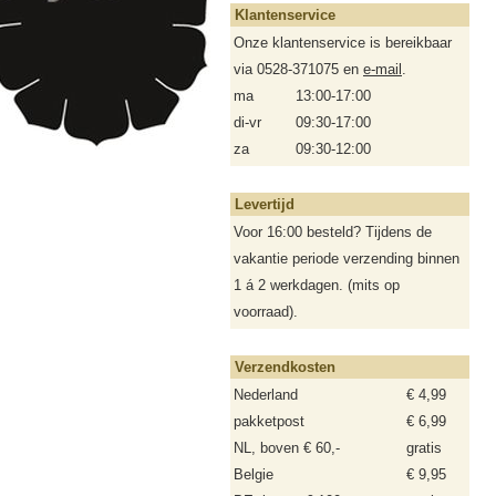
Klantenservice
Onze klantenservice is bereikbaar
via 0528-371075 en
e-mail
.
ma
13:00-17:00
di-vr
09:30-17:00
za
09:30-12:00
Levertijd
Voor 16:00 besteld? Tijdens de
vakantie periode verzending binnen
1 á 2 werkdagen. (mits op
voorraad).
Verzendkosten
Nederland
€ 4,99
pakketpost
€ 6,99
NL, boven € 60,-
gratis
Belgie
€ 9,95