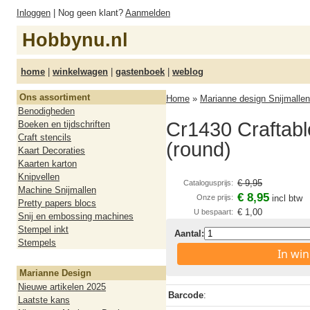
Inloggen
| Nog geen klant?
Aanmelden
Hobbynu.nl
home
|
winkelwagen
|
gastenboek
|
weblog
Ons assortiment
Home
»
Marianne design Snijmallen
Benodigheden
Cr1430 Craftabl
Boeken en tijdschriften
Craft stencils
(round)
Kaart Decoraties
Kaarten karton
Knipvellen
€ 9,95
Catalogusprijs:
Machine Snijmallen
€ 8,95
Onze prijs:
incl btw
Pretty papers blocs
€ 1,00
U bespaart:
Snij en embossing machines
Stempel inkt
Aantal:
Stempels
In wi
Marianne Design
Nieuwe artikelen 2025
Barcode
:
Laatste kans