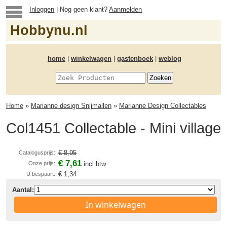
Inloggen
| Nog geen klant?
Aanmelden
Hobbynu.nl
home
|
winkelwagen
|
gastenboek
|
weblog
Home
»
Marianne design Snijmallen
»
Marianne Design Collectables
Col1451 Collectable - Mini village
€ 8,95
Catalogusprijs:
€ 7,61
Onze prijs:
incl btw
€ 1,34
U bespaart:
Aantal:
In winkelwagen