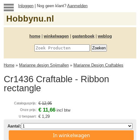
Inloggen
| Nog geen klant?
Aanmelden
Hobbynu.nl
home
|
winkelwagen
|
gastenboek
|
weblog
Home
»
Marianne design Snijmallen
»
Marianne Design Craftables
Cr1436 Craftable - Ribbon
rectangle
€ 12,95
Catalogusprijs:
€ 11,66
Onze prijs:
incl btw
€ 1,29
U bespaart:
Aantal:
In winkelwagen