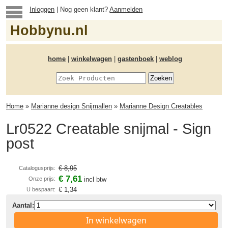
Inloggen
| Nog geen klant?
Aanmelden
Hobbynu.nl
home
|
winkelwagen
|
gastenboek
|
weblog
Home
»
Marianne design Snijmallen
»
Marianne Design Creatables
Lr0522 Creatable snijmal - Sign
post
€ 8,95
Catalogusprijs:
€ 7,61
Onze prijs:
incl btw
€ 1,34
U bespaart:
Aantal:
In winkelwagen