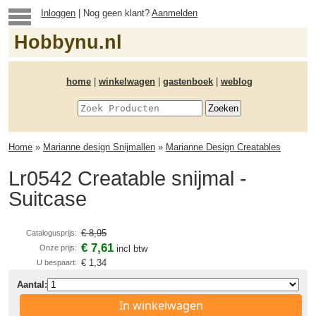
Inloggen
| Nog geen klant?
Aanmelden
Hobbynu.nl
home
|
winkelwagen
|
gastenboek
|
weblog
Home
»
Marianne design Snijmallen
»
Marianne Design Creatables
Lr0542 Creatable snijmal -
Suitcase
€ 8,95
Catalogusprijs:
€ 7,61
Onze prijs:
incl btw
€ 1,34
U bespaart:
Aantal:
In winkelwagen