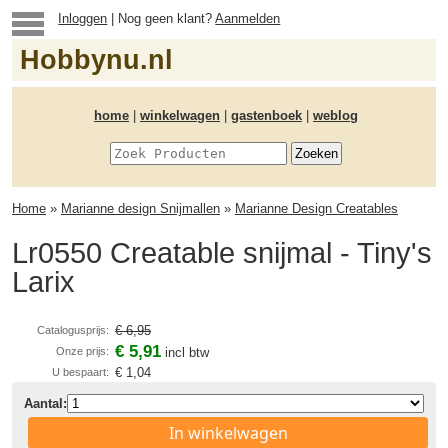
Inloggen
| Nog geen klant?
Aanmelden
Hobbynu.nl
home
|
winkelwagen
|
gastenboek
|
weblog
Home
»
Marianne design Snijmallen
»
Marianne Design Creatables
Lr0550 Creatable snijmal - Tiny's
Larix
€ 6,95
Catalogusprijs:
€ 5,91
Onze prijs:
incl btw
€ 1,04
U bespaart:
Aantal:
In winkelwagen