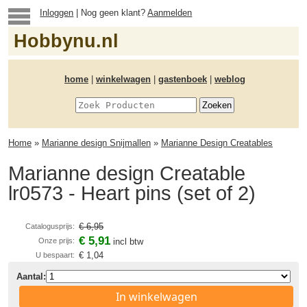
Inloggen
| Nog geen klant?
Aanmelden
Hobbynu.nl
home
|
winkelwagen
|
gastenboek
|
weblog
Home
»
Marianne design Snijmallen
»
Marianne Design Creatables
Marianne design Creatable
lr0573 - Heart pins (set of 2)
€ 6,95
Catalogusprijs:
€ 5,91
Onze prijs:
incl btw
€ 1,04
U bespaart:
Aantal:
In winkelwagen