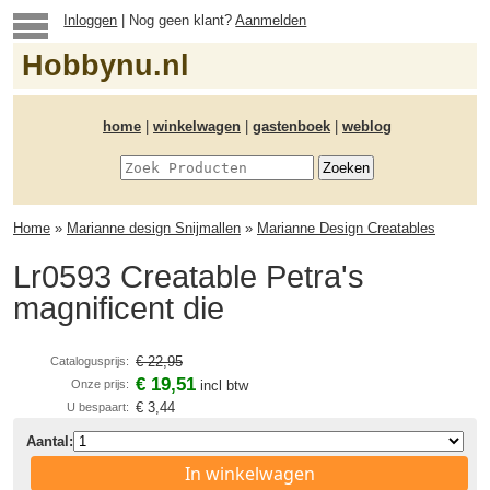
Inloggen
| Nog geen klant?
Aanmelden
Hobbynu.nl
home
|
winkelwagen
|
gastenboek
|
weblog
Home
»
Marianne design Snijmallen
»
Marianne Design Creatables
Lr0593 Creatable Petra's
magnificent die
€ 22,95
Catalogusprijs:
€ 19,51
Onze prijs:
incl btw
€ 3,44
U bespaart:
Aantal:
In winkelwagen