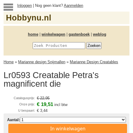
Inloggen
| Nog geen klant?
Aanmelden
Hobbynu.nl
home
|
winkelwagen
|
gastenboek
|
weblog
Home
»
Marianne design Snijmallen
»
Marianne Design Creatables
Lr0593 Creatable Petra's
magnificent die
€ 22,95
Catalogusprijs:
€ 19,51
Onze prijs:
incl btw
€ 3,44
U bespaart:
Aantal:
In winkelwagen