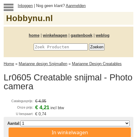
Inloggen
| Nog geen klant?
Aanmelden
Hobbynu.nl
home
|
winkelwagen
|
gastenboek
|
weblog
Home
»
Marianne design Snijmallen
»
Marianne Design Creatables
Lr0605 Creatable snijmal - Photo
camera
€ 4,95
Catalogusprijs:
€ 4,21
Onze prijs:
incl btw
€ 0,74
U bespaart:
Aantal:
In winkelwagen