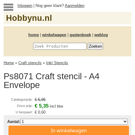
Inloggen
| Nog geen klant?
Aanmelden
Hobbynu.nl
home
|
winkelwagen
|
gastenboek
|
weblog
Home
»
Craft stencils
»
Inkt Stencils
Ps8071 Craft stencil - A4
Envelope
€ 5,95
Catalogusprijs:
€ 5,35
Onze prijs:
incl btw
€ 0,60
U bespaart:
Aantal:
In winkelwagen