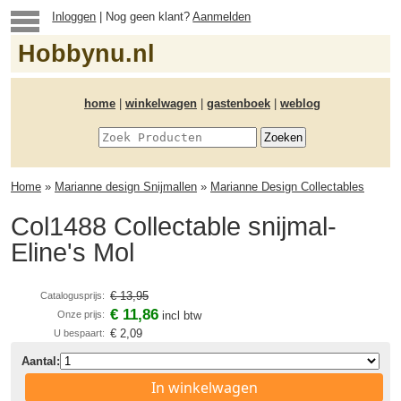
Inloggen
| Nog geen klant?
Aanmelden
Hobbynu.nl
home
|
winkelwagen
|
gastenboek
|
weblog
Home
»
Marianne design Snijmallen
»
Marianne Design Collectables
Col1488 Collectable snijmal-
Eline's Mol
€ 13,95
Catalogusprijs:
€ 11,86
Onze prijs:
incl btw
€ 2,09
U bespaart:
Aantal:
In winkelwagen