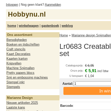
Inloggen
| Nog geen klant?
Aanmelden
Hobbynu.nl
home
|
winkelwagen
|
gastenboek
|
weblog
Ons assortiment
Home
»
Marianne design Snijmallen
Benodigheden
Lr0683 Creatabl
Boeken en tijdschriften
Craft stencils
set
Kaart Decoraties
Kaarten karton
Knipvellen
€ 6,95
Catalogusprijs:
Machine Snijmallen
€ 5,91
Onze prijs:
incl btw
Pretty papers blocs
€ 1,04
U bespaart:
Snij en embossing machines
Stempel inkt
Aantal:
Stempels
In wi
Marianne Design
Nieuwe artikelen 2025
Barcode
:
Laatste kans