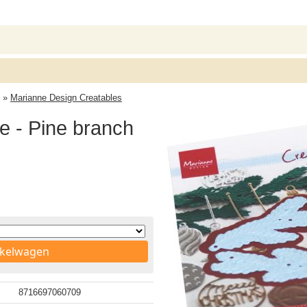
»
Marianne Design Creatables
e - Pine branch
nkelwagen
8716697060709