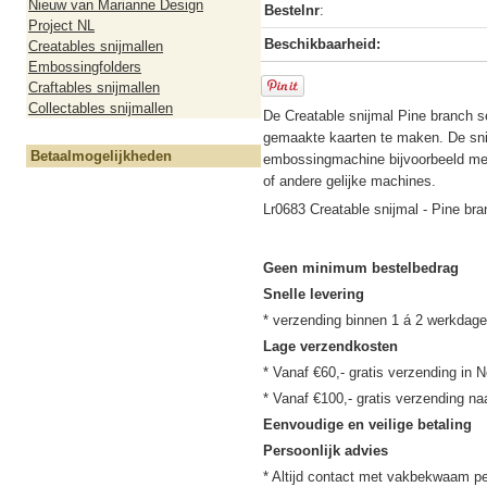
Nieuw van Marianne Design
Bestelnr
:
Project NL
Beschikbaarheid:
Creatables snijmallen
Embossingfolders
Craftables snijmallen
Collectables snijmallen
De Creatable snijmal Pine branch se
gemaakte kaarten te maken. De snij
Betaalmogelijkheden
embossingmachine bijvoorbeeld met
of andere gelijke machines.
Lr0683 Creatable snijmal - Pine b
Geen minimum bestelbedrag
Snelle levering
Lage verzendkosten
* Vanaf €60,- gratis verzending in N
Eenvoudige en veilige betaling
Persoonlijk advies