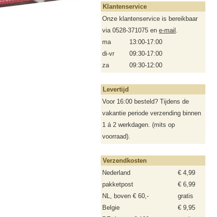
Klantenservice
Onze klantenservice is bereikbaar
via 0528-371075 en
e-mail
.
ma
13:00-17:00
di-vr
09:30-17:00
za
09:30-12:00
Levertijd
Voor 16:00 besteld? Tijdens de
vakantie periode verzending binnen
1 á 2 werkdagen. (mits op
voorraad).
Verzendkosten
Nederland
€ 4,99
pakketpost
€ 6,99
NL, boven € 60,-
gratis
Belgie
€ 9,95