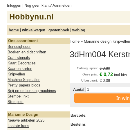
Inloggen
| Nog geen klant?
Aanmelden
Hobbynu.nl
home
|
winkelwagen
|
gastenboek
|
weblog
Ons assortiment
Home
»
Marianne design Knipvellen
Benodigheden
3dHm004 Kers
Boeken en tijdschriften
Craft stencils
Kaart Decoraties
€ 0,80
Kaarten karton
Catalogusprijs:
€ 0,72
Knipvellen
Onze prijs:
incl btw
Machine Snijmallen
€ 0,08
U bespaart:
Pretty papers blocs
Aantal:
Snij en embossing machines
Stempel inkt
In wi
Stempels
Marianne Design
Barcode
:
Nieuwe artikelen 2025
Bestelnr
:
Laatste kans