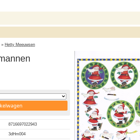
»
Hetty Meeuwsen
tmannen
nkelwagen
8716697022943
3dHm004