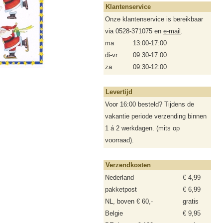
Klantenservice
Onze klantenservice is bereikbaar
via 0528-371075 en
e-mail
.
ma
13:00-17:00
di-vr
09:30-17:00
za
09:30-12:00
Levertijd
Voor 16:00 besteld? Tijdens de
vakantie periode verzending binnen
1 á 2 werkdagen. (mits op
voorraad).
Verzendkosten
Nederland
€ 4,99
pakketpost
€ 6,99
NL, boven € 60,-
gratis
Belgie
€ 9,95