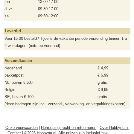
ma
13:00-17:00
di-vr
09:30-17:00
za
09:30-12:00
Levertijd
Voor 16:00 besteld? Tijdens de vakantie periode verzending binnen 1 á
2 werkdagen. (mits op voorraad).
Verzendkosten
Nederland
€ 4,99
pakketpost
€ 6,99
NL, boven € 60,-
gratis
Belgie
€ 9,95
BE, boven € 100,-
gratis
(deze bedragen zijn incl. verzend-, verwerking- en verpakkingskosten)
Onze voorwaarden
|
Herroepingsrecht en retourneren
|
Over Hobbynu.nl
|
Contact
| ©2026 Hobbynu.nl. Alle prijzen zijn inclusief btw.