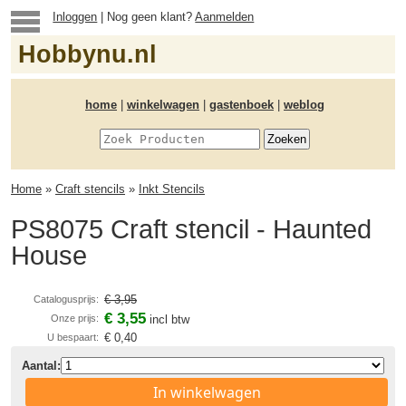
Inloggen
| Nog geen klant?
Aanmelden
Hobbynu.nl
home
|
winkelwagen
|
gastenboek
|
weblog
Home
»
Craft stencils
»
Inkt Stencils
PS8075 Craft stencil - Haunted
House
€ 3,95
Catalogusprijs:
€ 3,55
Onze prijs:
incl btw
€ 0,40
U bespaart:
Aantal:
In winkelwagen