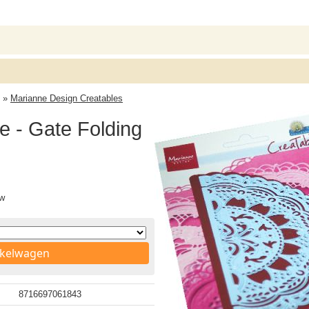
»
Marianne Design Creatables
e - Gate Folding
tw
nkelwagen
8716697061843