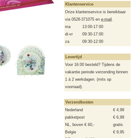
Klantenservice
Onze klantenservice is bereikbaar
via 0528-371075 en
e-mail
.
ma
13:00-17:00
di-vr
09:30-17:00
za
09:30-12:00
Levertijd
Voor 16:00 besteld? Tijdens de
vakantie periode verzending binnen
1 á 2 werkdagen. (mits op
voorraad).
Verzendkosten
Nederland
€ 4,99
pakketpost
€ 6,99
NL, boven € 60,-
gratis
Belgie
€ 9,95