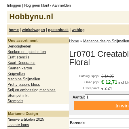
Inloggen
| Nog geen klant?
Aanmelden
Hobbynu.nl
home
|
winkelwagen
|
gastenboek
|
weblog
Ons assortiment
Home
»
Marianne design Snijmallen
Benodigheden
Lr0701 Creatabl
Boeken en tijdschriften
Craft stencils
Floral
Kaart Decoraties
Kaarten karton
Knipvellen
€ 14,95
Catalogusprijs:
Machine Snijmallen
€ 12,71
Onze prijs:
incl b
Pretty papers blocs
€ 2,24
U bespaart:
Snij en embossing machines
Stempel inkt
Aantal:
Stempels
In wi
Marianne Design
Nieuwe artikelen 2025
Barcode
:
Laatste kans