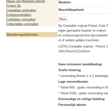
Nieuw van Marianne Design
Bestelnr
:
Project NL
Beschikbaarheid:
Creatables snijmallen
Embossingfolders
Craftables snijmallen
Collectables snijmallen
De Creatable snijmal Petra's Gate F
eigen gemaakte kaarten te maken. D
Betaalmogelijkheden
en embossingmachine bijvoorbeeld 
xl of andere gelijke machines.
Lr0701 Creatable snijmal - Petra's Ga
145x75mm/121x63mm
Geen minimum bestelbedrag
Snelle levering
Lage verzendkosten
* Vanaf €60,- gratis verzending in N
Eenvoudige en veilige betaling
Persoonlijk advies