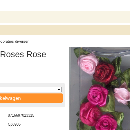
ecoraties diversen
 Roses Rose
nkelwagen
8716697023315
Cp8935