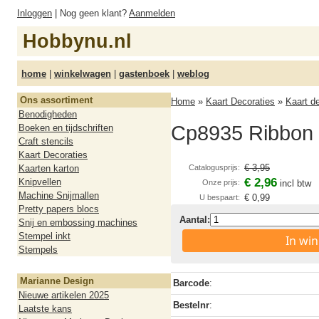
Inloggen
| Nog geen klant?
Aanmelden
Hobbynu.nl
home
|
winkelwagen
|
gastenboek
|
weblog
Ons assortiment
Home
»
Kaart Decoraties
»
Kaart d
Benodigheden
Cp8935 Ribbon
Boeken en tijdschriften
Craft stencils
Kaart Decoraties
€ 3,95
Kaarten karton
Catalogusprijs:
€ 2,96
Knipvellen
Onze prijs:
incl btw
Machine Snijmallen
€ 0,99
U bespaart:
Pretty papers blocs
Aantal:
Snij en embossing machines
Stempel inkt
In wi
Stempels
Marianne Design
Barcode
:
Nieuwe artikelen 2025
Bestelnr
:
Laatste kans