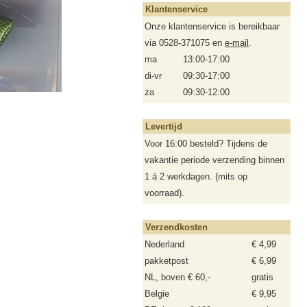
Klantenservice
Onze klantenservice is bereikbaar
via 0528-371075 en
e-mail
.
ma
13:00-17:00
di-vr
09:30-17:00
za
09:30-12:00
Levertijd
Voor 16:00 besteld? Tijdens de
vakantie periode verzending binnen
1 á 2 werkdagen. (mits op
voorraad).
Verzendkosten
Nederland
€ 4,99
pakketpost
€ 6,99
NL, boven € 60,-
gratis
Belgie
€ 9,95