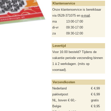
Klantenservice
Onze klantenservice is bereikbaar
via 0528-371075 en
e-mail
.
ma
13:00-17:00
di-vr
09:30-17:00
za
09:30-12:00
Levertijd
Voor 16:00 besteld? Tijdens de
vakantie periode verzending binnen
1 á 2 werkdagen. (mits op
voorraad).
Verzendkosten
Nederland
€ 4,99
pakketpost
€ 6,99
NL, boven € 60,-
gratis
Belgie
€ 9,95