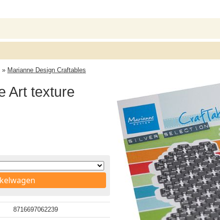
»
Marianne Design Craftables
 Art texture
nkelwagen
8716697062239