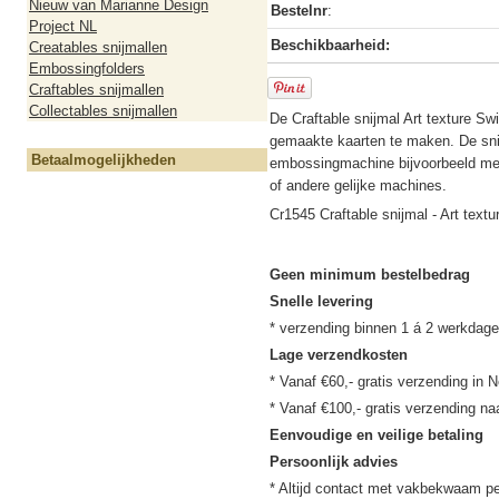
Nieuw van Marianne Design
Bestelnr
:
Project NL
Beschikbaarheid:
Creatables snijmallen
Embossingfolders
Craftables snijmallen
Collectables snijmallen
De Craftable snijmal Art texture Sw
gemaakte kaarten te maken. De snij
Betaalmogelijkheden
embossingmachine bijvoorbeeld met
of andere gelijke machines.
Cr1545 Craftable snijmal - Art tex
Geen minimum bestelbedrag
Snelle levering
Lage verzendkosten
* Vanaf €60,- gratis verzending in N
Eenvoudige en veilige betaling
Persoonlijk advies