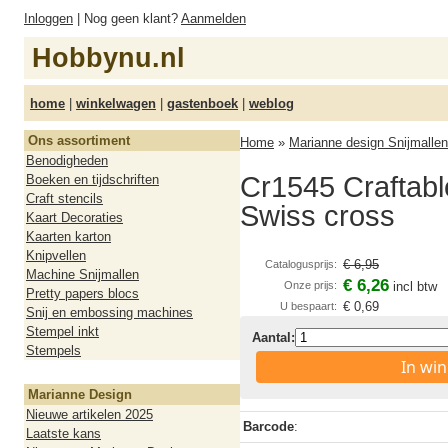
Inloggen
| Nog geen klant?
Aanmelden
Hobbynu.nl
home
|
winkelwagen
|
gastenboek
|
weblog
Ons assortiment
Home
»
Marianne design Snijmallen
Benodigheden
Cr1545 Craftable
Boeken en tijdschriften
Craft stencils
Swiss cross
Kaart Decoraties
Kaarten karton
Knipvellen
€ 6,95
Catalogusprijs:
Machine Snijmallen
€ 6,26
Onze prijs:
incl btw
Pretty papers blocs
€ 0,69
U bespaart:
Snij en embossing machines
Stempel inkt
Aantal:
Stempels
In wi
Marianne Design
Nieuwe artikelen 2025
Barcode
:
Laatste kans