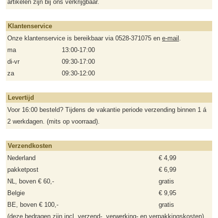
artikelen zijn bij ons verkrijgbaar.
Klantenservice
Onze klantenservice is bereikbaar via 0528-371075 en
e-mail
.
ma
13:00-17:00
di-vr
09:30-17:00
za
09:30-12:00
Levertijd
Voor 16:00 besteld? Tijdens de vakantie periode verzending binnen 1 á
2 werkdagen. (mits op voorraad).
Verzendkosten
Nederland
€ 4,99
pakketpost
€ 6,99
NL, boven € 60,-
gratis
Belgie
€ 9,95
BE, boven € 100,-
gratis
(deze bedragen zijn incl. verzend-, verwerking- en verpakkingskosten)