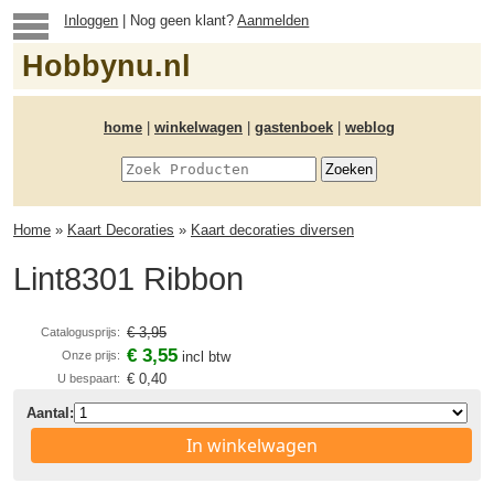
Inloggen
| Nog geen klant?
Aanmelden
Hobbynu.nl
home
|
winkelwagen
|
gastenboek
|
weblog
Home
»
Kaart Decoraties
»
Kaart decoraties diversen
Lint8301 Ribbon
€ 3,95
Catalogusprijs:
€ 3,55
Onze prijs:
incl btw
€ 0,40
U bespaart:
Aantal:
In winkelwagen