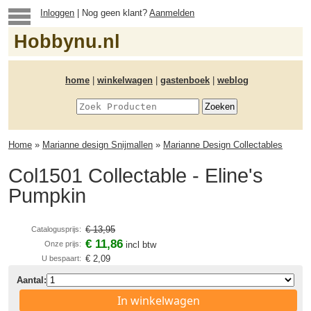
Inloggen
| Nog geen klant?
Aanmelden
Hobbynu.nl
home
|
winkelwagen
|
gastenboek
|
weblog
Home
»
Marianne design Snijmallen
»
Marianne Design Collectables
Col1501 Collectable - Eline's
Pumpkin
€ 13,95
Catalogusprijs:
€ 11,86
Onze prijs:
incl btw
€ 2,09
U bespaart:
Aantal:
In winkelwagen